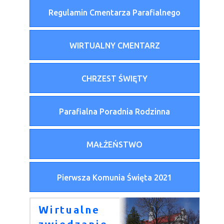
Regulamin Cmentarza Parafialnego
WIRTUALNY CMENTARZ
CHRZEST ŚWIĘTY
Parafialna Poradnia Rodzinna
MAŁŻEŃSTWO
Pierwsza Komunia Święta 2021