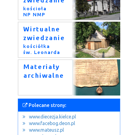
Polecane strony:
www.diecezja.kielce.pl
www.facebog.deon.pl
www.mateusz.pl