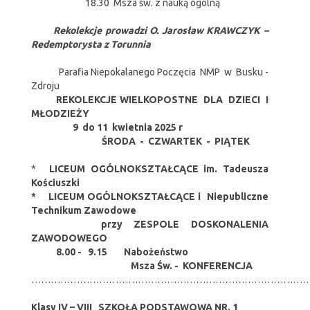
18.30 Msza św. z nauką ogólną
Rekolekcje prowadzi O. Jarosław KRAWCZYK –
Redemptorysta z Torunnia
Parafia Niepokalanego Poczęcia NMP w Busku -
Zdroju
REKOLEKCJE WIELKOPOSTNE DLA DZIECI I
MŁODZIEŻY
9 do 11 kwietnia 2025 r
ŚRODA - CZWARTEK - PIĄTEK
*
LICEUM OGÓLNOKSZTAŁCĄCE im. Tadeusza
Kościuszki
*
LICEUM OGÓLNOKSZTAŁCĄCE i
Niepubliczne
Technikum Zawodowe
przy ZESPOLE DOSKONALENIA
ZAWODOWEGO
8.00
-
9.15
Nabożeństwo
Msza Św. - KONFERENCJA
…………………………………………………………………………
Klasy IV – VIII SZKOŁA PODSTAWOWA NR. 1