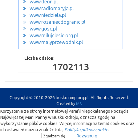
www.deon.pl
www.radiomaryja.pl
www.niedziela.pl
www.rozaniecdogranic.pl
www.gosc.pl
www.milujciesie.org.pl
www.malyprzewodnik.pl
Liczba odsłon:
1702113
Copyright © 2010-2026 busko.nmp.org.pl. All Rights Reserved.
Created by
MB
Korzystanie ze strony internetowej Parafii Niepokalanego Poczęcia
Najświętszej Marii Panny w Busku-zdroju, oznacza zgodę na
wykorzystanie plików cookies. Więcej informacji na temat cookies oraz
ich ustawień można znaleźć tutaj
Polityka plikow cookie
.
Rezygnuję
Zgadzam się