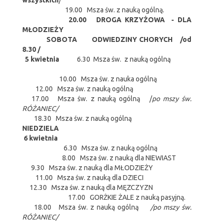
wszystkich
/
19.00 Msza św. z nauką ogólną.
20.00 DROGA KRZYŻOWA - DLA
MŁODZIEŻY
SOBOTA ODWIEDZINY CHORYCH
/od
8.30 /
5 kwietnia
6.30 Msza św. z nauką ogólną
10.00 Msza św. z nauka ogólną
12.00 Msza św. z nauką ogólną
17.00 Msza św. z nauką ogólną /
po mszy św.
RÓŻANIEC/
18.30 Msza św. z nauką ogólną
NIEDZIELA
6 kwietnia
6.30 Msza św. z nauką ogólną
8.00 Msza św. z nauką dla NIEWIAST
9.30 Msza św. z nauką dla MŁODZIEŻY
11.00 Msza św. z nauką dla DZIECI
12.30 Msza św. z nauką dla MĘZCZYZN
17.00 GORŻKIE ŻALE z nauką pasyjną.
18.00 Msza św. z nauką ogólną
/po mszy św.
RÓŻANIEC/