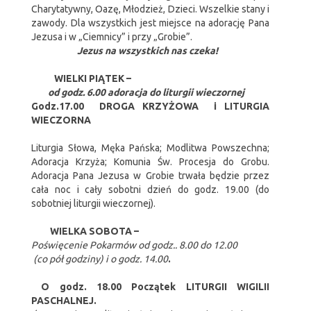
Charytatywny, Oazę, Młodzież, Dzieci. Wszelkie stany i
zawody. Dla wszystkich jest miejsce na adorację Pana
Jezusa i w „Ciemnicy” i przy „Grobie”.
Jezus na wszystkich nas czeka!
WIELKI PIĄTEK
–
od godz. 6.00 adoracja do liturgii wieczornej
Godz.17.00 DROGA KRZYŻOWA i LITURGIA
WIECZORNA
Liturgia Słowa, Męka Pańska; Modlitwa Powszechna;
Adoracja Krzyża; Komunia Św. Procesja do Grobu.
Adoracja Pana Jezusa w Grobie trwała będzie przez
cała noc i cały sobotni dzień do godz. 19.00 (do
sobotniej liturgii wieczornej).
WIELKA SOBOTA
–
Poświęcenie Pokarmów od godz.. 8.00 do 12.00
(co pół godziny) i o godz. 14.00
.
O godz. 18.00 Początek LITURGII WIGILII
PASCHALNEJ.