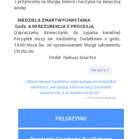
( przynosimy na liturgię świece i naczynia na święconą
wodę)
NIEDZIELA ZMARTWYCHWSTANIA
Godz. 6.00 REZUREKCJA Z PROCESJĄ
.
(zapraszamy dziewczynki do sypania kwiatów)
Porządek mszy św. niedzielny. Dodatkowo o godz.
14.00 Msza Św. ze sprawowaniem liturgii sakramentu
Chrztu św.
Dodał:
Tadeusz Szlachta
Na górę
„Wiara nie jest światłem rozpraszającym wszystkie
ciemności, ale lampą, która w nocy prowadzi
nasze kroki, a to wystarcza by iść.”
Franciszek (papież)
PIELGRZYMKI