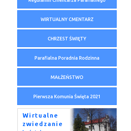
Regulamin Cmentarza Parafialnego
WIRTUALNY CMENTARZ
CHRZEST ŚWIĘTY
Parafialna Poradnia Rodzinna
MAŁŻEŃSTWO
Pierwsza Komunia Święta 2021